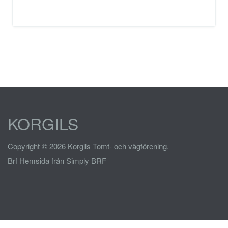
KORGILS
Copyright © 2026 Korgils Tomt- och vägförening.
Brf Hemsida
från Simply BRF