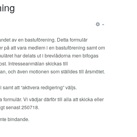
ning
EMPTY
dandet av en bastuförening. Detta formulär
r på att vara medlem i en bastuförening samt om
rmuläret har delats ut i brevlådorna men bifogas
-post. Intresseanmälan skickas till
dan, och även motionen som ställdes till årsmötet.
 samt att “aktivera redigering” väljs.
formulär. Vi vädjar därför till alla att skicka eller
ligt senast 250718.
 inte bindande.