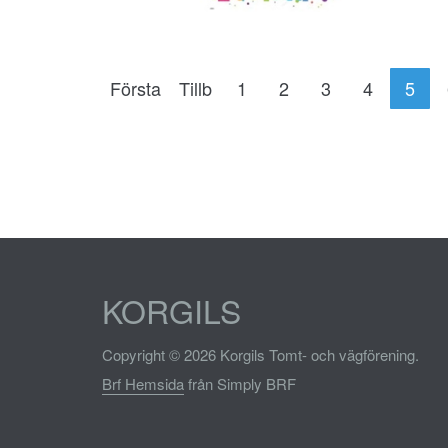
Första
Tillb
1
2
3
4
5
KORGILS
Copyright © 2026 Korgils Tomt- och vägförening.
Brf Hemsida
från Simply BRF