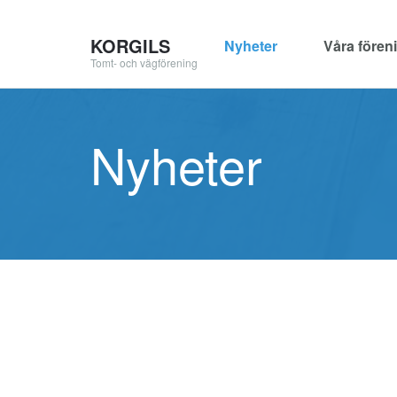
KORGILS
Nyheter
Våra fören
Tomt- och vägförening
Nyheter